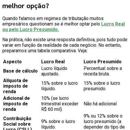
melhor opção?
Quando falamos em regimes de tributação muitos
empresários questionam se é melhor optar pelo
Lucro Real
ou pelo Lucro Presumido.
Na prática, não existe uma resposta definitiva, pois tudo pode
variar em função da realidade de cada negócio. No entanto,
preparamos uma tabela comparativa. Veja:
Aspecto
Lucro Real
Lucro Presumido
Lucro líquido
Percentual sobre a
Base de cálculo
ajustado.
receita bruta.
Alíquota de
15% sobre o lucro
15% sobre o lucro
imposto de
líquido.
presumido.
renda
Adicional de
10% (se lucro
imposto de
trimestral exceder
Não há adicional
renda
R$ 60 mil).
9% ou 12% sobre o
Contribuição
9% sobre o lucro
lucro presumido (a
Social sobre
líquido.
depender do tipo de
Lucro (CSLL)