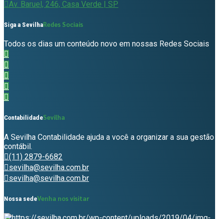
Av. Baruel, 246, Casa Verde | SP
Redes Sociais
Siga a Sevilha
Todos os dias um conteúdo novo em nossas Redes Sociais
Sevilha
Contabilidade
A Sevilha Contabilidade ajuda a você a organizar a sua gestão
contábil.
(11) 2879-6682
sevilha@sevilha.com.br
sevilha@sevilha.com.br
Venha nos visitar
Nossa sede