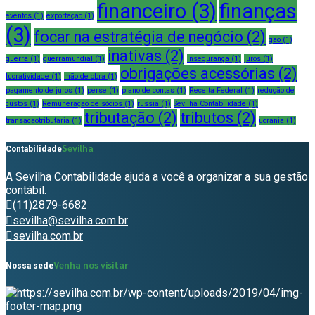
financeiro
(3)
finanças
eventos
(1)
exportação
(1)
(3)
focar na estratégia de negócio
(2)
gao
(1)
inativas
(2)
guerra
(1)
guerramundial
(1)
insegurança
(1)
juros
(1)
obrigações acessórias
(2)
lucratividade
(1)
mão de obra
(1)
pagamento de juros
(1)
perse
(1)
plano de contas
(1)
Receita Federal
(1)
redução de
custos
(1)
Remuneração de sócios
(1)
russia
(1)
Sevilha Contabilidade
(1)
tributação
(2)
tributos
(2)
transacaotributaria
(1)
ucrania
(1)
Sevilha
Contabilidade
A Sevilha Contabilidade ajuda a você a organizar a sua gestão
contábil.
(11)2879-6682
sevilha@sevilha.com.br
sevilha.com.br
Venha nos visitar
Nossa sede