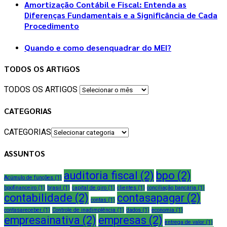
Amortização Contábil e Fiscal: Entenda as
Diferenças Fundamentais e a Significância de Cada
Procedimento
Quando e como desenquadrar do MEI?
TODOS OS ARTIGOS
TODOS OS ARTIGOS
CATEGORIAS
CATEGORIAS
ASSUNTOS
auditoria fiscal
(2)
bpo
(2)
Acúmulo de funções
(1)
bpofinanceiro
(1)
brasil
(1)
capital de giro
(1)
clientes
(1)
conciliação bancária
(1)
contabilidade
(2)
contasapagar
(2)
contas
(1)
contasareceber
(1)
Controle de inadimplência
(1)
dados
(1)
economia
(1)
empresainativa
(2)
empresas
(2)
entrega de valor
(1)