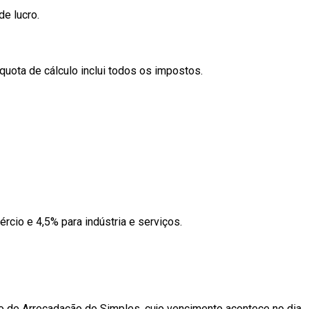
e lucro.
quota de cálculo inclui todos os impostos.
cio e 4,5% para indústria e serviços.
 de Arrecadação do Simples, cujo vencimento acontece no dia