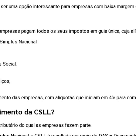
a ser uma opção interessante para empresas com baixa margem d
s empresas pagam todos os seus impostos em guia única, cuja alí
Simples Nacional:
 Social;
iços;
mento das empresas, com alíquotas que iniciam em 4% para comér
cimento da CSLL?
ributário do qual as empresas fazem parte.
les Nacional, a CSLL é recolhida por meio do DAS – Documento