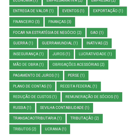
ECONOMIA
(1)
EMPRESAINATIVA
(2)
EMPRESAS
(2)
ENTREGA DE VALOR
(1)
EVENTOS
(1)
EXPORTAÇÃO
(1)
FINANCEIRO
(3)
FINANÇAS
(3)
FOCAR NA ESTRATÉGIA DE NEGÓCIO
(2)
GAO
(1)
GUERRA
(1)
GUERRAMUNDIAL
(1)
INATIVAS
(2)
INSEGURANÇA
(1)
JUROS
(1)
LUCRATIVIDADE
(1)
MÃO DE OBRA
(1)
OBRIGAÇÕES ACESSÓRIAS
(2)
PAGAMENTO DE JUROS
(1)
PERSE
(1)
PLANO DE CONTAS
(1)
RECEITA FEDERAL
(1)
REDUÇÃO DE CUSTOS
(1)
REMUNERAÇÃO DE SÓCIOS
(1)
RUSSIA
(1)
SEVILHA CONTABILIDADE
(1)
TRANSACAOTRIBUTARIA
(1)
TRIBUTAÇÃO
(2)
TRIBUTOS
(2)
UCRANIA
(1)