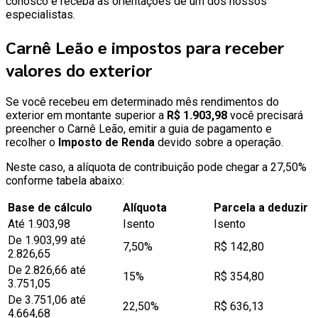
conosco e receba as orientações de um dos nossos
especialistas.
Carnê Leão e impostos para receber
valores do exterior
Se você recebeu em determinado mês rendimentos do
exterior em montante superior a
R$ 1.903,98
você precisará
preencher o Carnê Leão, emitir a guia de pagamento e
recolher o
Imposto de Renda
devido sobre a operação.
Neste caso, a alíquota de contribuição pode chegar a 27,50%
conforme tabela abaixo:
Base de cálculo
Alíquota
Parcela a deduzir
Até 1.903,98
Isento
Isento
De 1.903,99 até
7,50%
R$ 142,80
2.826,65
De 2.826,66 até
15%
R$ 354,80
3.751,05
De 3.751,06 até
22,50%
R$ 636,13
4.664,68