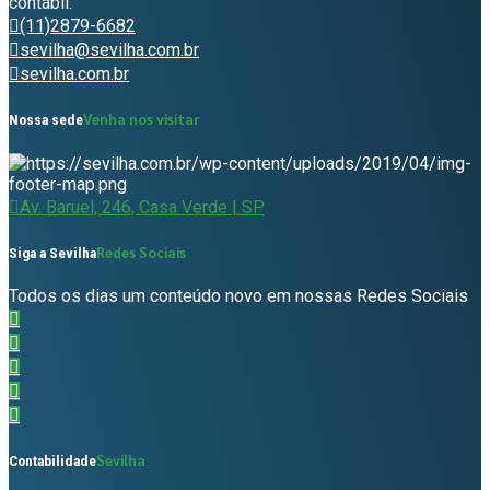
contábil.
(11)2879-6682
sevilha@sevilha.com.br
sevilha.com.br
Venha nos visitar
Nossa sede
Av. Baruel, 246, Casa Verde | SP
Redes Sociais
Siga a Sevilha
Todos os dias um conteúdo novo em nossas Redes Sociais
Sevilha
Contabilidade