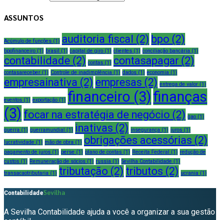
ASSUNTOS
auditoria fiscal
(2)
bpo
(2)
Acúmulo de funções
(1)
bpofinanceiro
(1)
brasil
(1)
capital de giro
(1)
clientes
(1)
conciliação bancária
(1)
contabilidade
(2)
contasapagar
(2)
contas
(1)
contasareceber
(1)
Controle de inadimplência
(1)
dados
(1)
economia
(1)
empresainativa
(2)
empresas
(2)
entrega de valor
(1)
financeiro
(3)
finanças
eventos
(1)
exportação
(1)
(3)
focar na estratégia de negócio
(2)
gao
(1)
inativas
(2)
guerra
(1)
guerramundial
(1)
insegurança
(1)
juros
(1)
obrigações acessórias
(2)
lucratividade
(1)
mão de obra
(1)
pagamento de juros
(1)
perse
(1)
plano de contas
(1)
Receita Federal
(1)
redução de
custos
(1)
Remuneração de sócios
(1)
russia
(1)
Sevilha Contabilidade
(1)
tributação
(2)
tributos
(2)
transacaotributaria
(1)
ucrania
(1)
Sevilha
Contabilidade
A Sevilha Contabilidade ajuda a você a organizar a sua gestão