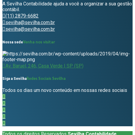
A Sevilha Contabilidade ajuda a você a organizar a sua gestão
contábil.
(11) 2879-6682
sevilha@sevilha.com.br
sevilha@sevilha.com.br
Venha nos visitar
Nossa sede
Av. Baruel, 246, Casa Verde | SP (SP)
Redes Sociais Sevilha
Siga a Sevilha
Todos os dias um novo conteúdo em nossas redes sociais
Todos os direitos Reservados
Sevilha Contabilidade
.