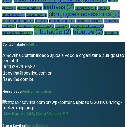
gao
(1)
inativas
(2)
guerra
(1)
guerramundial
(1)
insegurança
(1)
juros
(1)
obrigações acessórias
(2)
lucratividade
(1)
mão de obra
(1)
pagamento de juros
(1)
perse
(1)
plano de contas
(1)
Receita Federal
(1)
redução de
custos
(1)
Remuneração de sócios
(1)
russia
(1)
Sevilha Contabilidade
(1)
tributação
(2)
tributos
(2)
transacaotributaria
(1)
ucrania
(1)
Sevilha
Contabilidade
A Sevilha Contabilidade ajuda a você a organizar a sua gestão
contábil.
(11)2879-6682
sevilha@sevilha.com.br
sevilha.com.br
Venha nos visitar
Nossa sede
Av. Baruel, 246, Casa Verde | SP
Redes Sociais
Siga a Sevilha