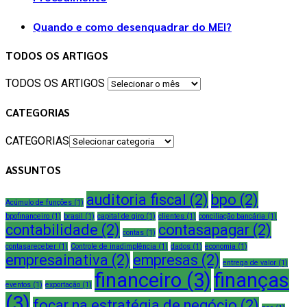
Quando e como desenquadrar do MEI?
TODOS OS ARTIGOS
TODOS OS ARTIGOS
CATEGORIAS
CATEGORIAS
ASSUNTOS
auditoria fiscal
(2)
bpo
(2)
Acúmulo de funções
(1)
bpofinanceiro
(1)
brasil
(1)
capital de giro
(1)
clientes
(1)
conciliação bancária
(1)
contabilidade
(2)
contasapagar
(2)
contas
(1)
contasareceber
(1)
Controle de inadimplência
(1)
dados
(1)
economia
(1)
empresainativa
(2)
empresas
(2)
entrega de valor
(1)
financeiro
(3)
finanças
eventos
(1)
exportação
(1)
(3)
focar na estratégia de negócio
(2)