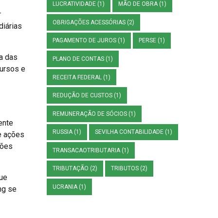
LUCRATIVIDADE
(1)
MÃO DE OBRA
(1)
r
OBRIGAÇÕES ACESSÓRIAS
(2)
diárias
PAGAMENTO DE JUROS
(1)
PERSE
(1)
ia das
PLANO DE CONTAS
(1)
cursos e
RECEITA FEDERAL
(1)
REDUÇÃO DE CUSTOS
(1)
REMUNERAÇÃO DE SÓCIOS
(1)
ente
RUSSIA
(1)
SEVILHA CONTABILIDADE
(1)
re ações
ções
TRANSACAOTRIBUTARIA
(1)
TRIBUTAÇÃO
(2)
TRIBUTOS
(2)
que
UCRANIA
(1)
ng se