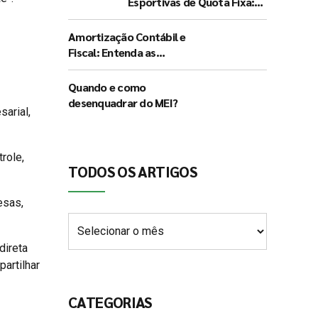
Esportivas de Quota Fixa:
Entenda as Determinações
do Governo e seus
Amortização Contábil e
Impactos
Fiscal: Entenda as
Diferenças Fundamentais e
a Significância de Cada
Quando e como
Procedimento
desenquadrar do MEI?
arial,
role,
TODOS OS ARTIGOS
esas,
direta
partilhar
CATEGORIAS