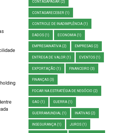
CONTASAPAGAR
(2)
CONTASARECEBER
(1)
CONTROLE DE INADIMPLÊNCIA
(1)
as
DADOS
(1)
ECONOMIA
(1)
EMPRESAINATIVA
(2)
EMPRESAS
(2)
cilidade
ENTREGA DE VALOR
(1)
EVENTOS
(1)
EXPORTAÇÃO
(1)
FINANCEIRO
(3)
FINANÇAS
(3)
 holding
FOCAR NA ESTRATÉGIA DE NEGÓCIO
(2)
dentre
GAO
(1)
GUERRA
(1)
cada
GUERRAMUNDIAL
(1)
INATIVAS
(2)
INSEGURANÇA
(1)
JUROS
(1)