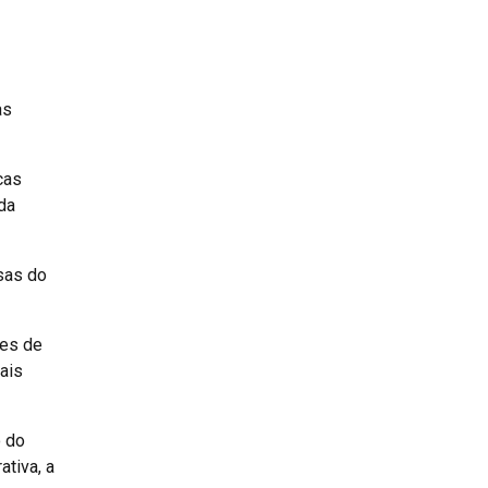
as
cas
 da
esas do
des de
cais
o do
ativa, a