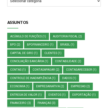
ASSUNTOS
ACÚMULO DE FUNÇÕES
(1)
AUDITORIA FISCAL
(2)
BPO
(2)
BPOFINANCEIRO
(1)
BRASIL
(1)
CAPITAL DE GIRO
(1)
CLIENTES
(1)
CONCILIAÇÃO BANCÁRIA
(1)
CONTABILIDADE
(2)
CONTAS
(1)
CONTASAPAGAR
(2)
CONTASARECEBER
(1)
CONTROLE DE INADIMPLÊNCIA
(1)
DADOS
(1)
ECONOMIA
(1)
EMPRESAINATIVA
(2)
EMPRESAS
(2)
ENTREGA DE VALOR
(1)
EVENTOS
(1)
EXPORTAÇÃO
(1)
FINANCEIRO
(3)
FINANÇAS
(3)