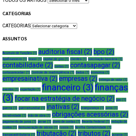
TODOS OS ARTIGOS
CATEGORIAS
CATEGORIAS
ASSUNTOS
auditoria fiscal
(2)
bpo
(2)
Acúmulo de funções
(1)
bpofinanceiro
(1)
brasil
(1)
capital de giro
(1)
clientes
(1)
conciliação bancária
(1)
contabilidade
(2)
contasapagar
(2)
contas
(1)
contasareceber
(1)
Controle de inadimplência
(1)
dados
(1)
economia
(1)
empresainativa
(2)
empresas
(2)
entrega de valor
(1)
financeiro
(3)
finanças
eventos
(1)
exportação
(1)
(3)
focar na estratégia de negócio
(2)
gao
(1)
inativas
(2)
guerra
(1)
guerramundial
(1)
insegurança
(1)
juros
(1)
obrigações acessórias
(2)
lucratividade
(1)
mão de obra
(1)
pagamento de juros
(1)
perse
(1)
plano de contas
(1)
Receita Federal
(1)
redução de
custos
(1)
Remuneração de sócios
(1)
russia
(1)
Sevilha Contabilidade
(1)
tributação
(2)
tributos
(2)
transacaotributaria
(1)
ucrania
(1)