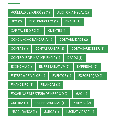
ACÚMULO DE FUNÇÕES
(1)
AUDITORIA FISCAL
(2)
BPO
(2)
BPOFINANCEIRO
(1)
BRASIL
(1)
CAPITAL DE GIRO
(1)
CLIENTES
(1)
CONCILIAÇÃO BANCÁRIA
(1)
CONTABILIDADE
(2)
CONTAS
(1)
CONTASAPAGAR
(2)
CONTASARECEBER
(1)
CONTROLE DE INADIMPLÊNCIA
(1)
DADOS
(1)
ECONOMIA
(1)
EMPRESAINATIVA
(2)
EMPRESAS
(2)
ENTREGA DE VALOR
(1)
EVENTOS
(1)
EXPORTAÇÃO
(1)
FINANCEIRO
(3)
FINANÇAS
(3)
FOCAR NA ESTRATÉGIA DE NEGÓCIO
(2)
GAO
(1)
GUERRA
(1)
GUERRAMUNDIAL
(1)
INATIVAS
(2)
INSEGURANÇA
(1)
JUROS
(1)
LUCRATIVIDADE
(1)