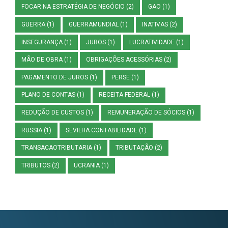
FOCAR NA ESTRATÉGIA DE NEGÓCIO
(2)
GAO
(1)
GUERRA
(1)
GUERRAMUNDIAL
(1)
INATIVAS
(2)
INSEGURANÇA
(1)
JUROS
(1)
LUCRATIVIDADE
(1)
MÃO DE OBRA
(1)
OBRIGAÇÕES ACESSÓRIAS
(2)
PAGAMENTO DE JUROS
(1)
PERSE
(1)
PLANO DE CONTAS
(1)
RECEITA FEDERAL
(1)
REDUÇÃO DE CUSTOS
(1)
REMUNERAÇÃO DE SÓCIOS
(1)
RUSSIA
(1)
SEVILHA CONTABILIDADE
(1)
TRANSACAOTRIBUTARIA
(1)
TRIBUTAÇÃO
(2)
TRIBUTOS
(2)
UCRANIA
(1)