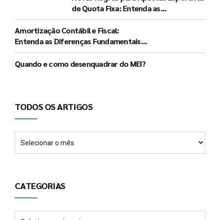
de Quota Fixa: Entenda as
Determinações do Governo e seus
Impactos
Amortização Contábil e Fiscal:
Entenda as Diferenças Fundamentais e
a Significância de Cada Procedimento
Quando e como desenquadrar do MEI?
TODOS OS ARTIGOS
CATEGORIAS