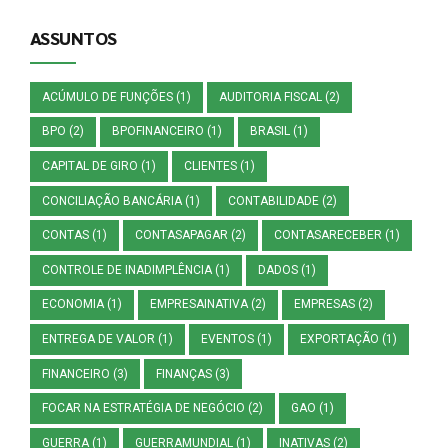
ASSUNTOS
ACÚMULO DE FUNÇÕES
(1)
AUDITORIA FISCAL
(2)
BPO
(2)
BPOFINANCEIRO
(1)
BRASIL
(1)
CAPITAL DE GIRO
(1)
CLIENTES
(1)
CONCILIAÇÃO BANCÁRIA
(1)
CONTABILIDADE
(2)
CONTAS
(1)
CONTASAPAGAR
(2)
CONTASARECEBER
(1)
CONTROLE DE INADIMPLÊNCIA
(1)
DADOS
(1)
ECONOMIA
(1)
EMPRESAINATIVA
(2)
EMPRESAS
(2)
ENTREGA DE VALOR
(1)
EVENTOS
(1)
EXPORTAÇÃO
(1)
FINANCEIRO
(3)
FINANÇAS
(3)
FOCAR NA ESTRATÉGIA DE NEGÓCIO
(2)
GAO
(1)
GUERRA
(1)
GUERRAMUNDIAL
(1)
INATIVAS
(2)